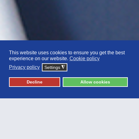
This website uses cookies to ensure you get the best
experience on our website.
Cookie policy
Privacy policy
Settings
◮
Ειδικά Μειωμένα
Δίδακτρα
Decline
Allow cookies
Το
Ι
ntegrated
Μaster
στη Φαρμακευτική
(ενιαίος και αδιάσπαστος τίτλος σπουδών
μεταπτυχιακού επιπέδου), προσφέρεται από
το
μοναδικό πιστοποιημένο Τμήμα
Φαρμακευτικής
που λειτουργεί σε κυπριακό
Πανεπιστήμιο, αντίστοιχο των τριών
Τμημάτων Φαρμακευτικής της Ελλάδας.