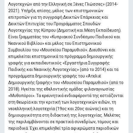
Λογοτεχνών από την Ελληνική σε Ξένες Γλώσσες» (2014-
2021). Υπήρξε, επίσης, μέλος των επιστημονικών
επιτροπών για τη συγγραφή Δεικτών Επάρκειας και
Δεικτών Επιτυχίας του Προγράμματος Σπουδών
Λογοτεχνίας της Κύπρου (Δημοτική και Μέση Εκπαίδευση).
Είναι Γραμματέας του «Κυπριακού Συνδέσμου Παιδικού και
Νεανικού Βιβλίου» και μέλος του Επιστημονικού
Συμβουλίου του «Μουσείου Παραμυθιού». Διευθύνει και
επιμελείται επιστημονικά το πρόγραμμα δημιουργικής
γραφής για εκπαιδευτικούς «Εργαστήρια Συγγραφής
Παιδικής και Νεανικής Λογοτεχνίας» (από το 2014) και τα
προγράμματα δημιουργικής γραφής του «Ατελιέ
Δημιουργικής Γραφής» του «Μουσείου Παραμυθιού» (από το
2018). Ηγείται της εθελοντικής ομάδας φιλαναγνωσίας
«Μυθοπόροι». Τα ερευνητικά ενδιαφέροντά της εστιάζονται
στη θεωρία και την κριτική των λογοτεχνικών ειδών, τη
νεοελληνική λογοτεχνία (19ος και 20ος αιώνας) και τη
δημιουργικότητα στη διδακτική της λογοτεχνίας. Μελέτες
της περιλαμβάνονται σε πρακτικά συνεδρίων, τόμους και
περιοδικά. Έχει επιμεληθεί τρία αφιερώματα περιοδικών