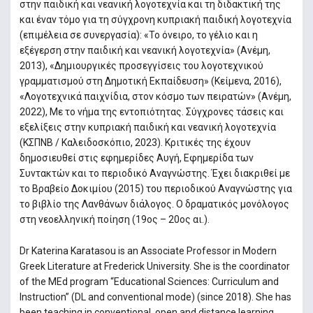
στην παιδική και νεανική λογοτεχνία και τη διδακτική της
και έναν τόμο για τη σύγχρονη κυπριακή παιδική λογοτεχνία
(επιμέλεια σε συνεργασία): «Το όνειρο, το γέλιο και η
εξέγερση στην παιδική και νεανική λογοτεχνία» (Ανέμη,
2013), «Δημιουργικές προσεγγίσεις του λογοτεχνικού
γραμματισμού στη Δημοτική Εκπαίδευση» (Κείμενα, 2016),
«Λογοτεχνικά παιχνίδια, στον κόσμο των πειρατών» (Ανέμη,
2022), Με το νήμα της εντοπιότητας. Σύγχρονες τάσεις και
εξελίξεις στην κυπριακή παιδική και νεανική λογοτεχνία
(ΚΣΠΝΒ / Καλειδοσκόπιο, 2023). Κριτικές της έχουν
δημοσιευθεί στις εφημερίδες Αυγή, Εφημερίδα των
Συντακτών και το περιοδικό Αναγνώστης. Έχει διακριθεί με
το Βραβείο Δοκιμίου (2015) του περιοδικού Αναγνώστης για
το βιβλίο της Λανθάνων διάλογος. Ο δραματικός μονόλογος
στη νεοελληνική ποίηση (19ος – 20ος αι.).
Dr Katerina Karatasou is an Associate Professor in Modern
Greek Literature at Frederick University. She is the coordinator
of the MEd program “Educational Sciences: Curriculum and
Instruction” (DL and conventional mode) (since 2018). She has
been teaching in conventional, open and distance learning