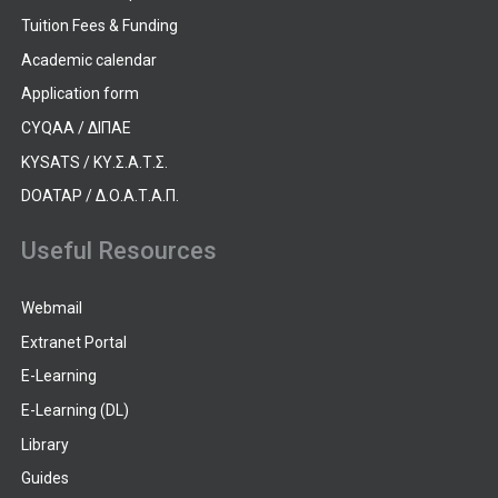
Tuition Fees & Funding
Academic calendar
Application form
CYQAA / ΔΙΠΑΕ
KYSATS / ΚΥ.Σ.Α.Τ.Σ.
DOATAP / Δ.Ο.Α.Τ.Α.Π.
Useful Resources
Webmail
Extranet Portal
E-Learning
E-Learning (DL)
Library
Guides