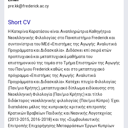
pre.kk@frederick.ac.cy
Short CV
Η Κατερίνα Καρατάσου είναι Αναπληρώτρια Καθηγήτρια
Νεοελληνικής Φιλολογίας στο Πανεπιστήμιο Frederick και
συντονίστρια του MEd «Επιστήμες της Αγωγής: Αναλυτικά
Προγράμματα και Διδασκαλία». Διδάσκει επί σειρά ετών
προπτυχιακά και μεταπτυχιακά μαθήματα του
επιστημονικού της τομέα στο Τμήμα Επιστημών της Αγωγής
του Παν/μιου Frederick καθώς και στο μεταπτυχιακό
πρόγραμμα «Επιστήμες της Αγωγής: Αναλυτικά
Προγράμματα και Διδασκαλία». Κατέχει πτυχίο Φιλολογίας
(Παν/μιο Κρήτης), μεταπτυχιακό δίπλωμα ειδίκευσης στη
Νεοελληνική Φιλολογία (Παν/μιο Κρήτης) και τίτλο
διδάκτορος νεοελληνικής φιλολογίας (Παν/μιο Κύπρο). Έχει
διατελέσει μέλος της κυπριακής κριτικής επιτροπής
Κρατικών Βραβείων Παιδικής και Νεανικής Λογοτεχνίας
(2013-2015, 2016-2018) και της «Συμβουλευτικής
Επιτροπής Επιχορήγησης Μεταφράσεων Έργων Κυπρίων