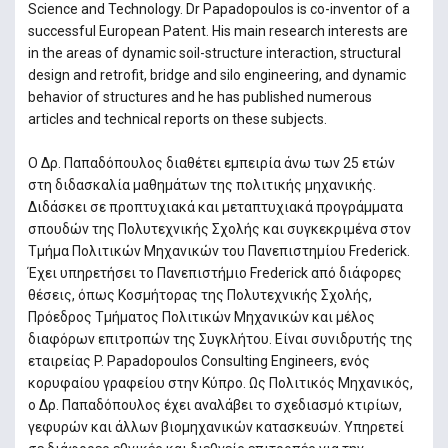
Science and Technology. Dr Papadopoulos is co-inventor of a
successful European Patent. His main research interests are
in the areas of dynamic soil-structure interaction, structural
design and retrofit, bridge and silo engineering, and dynamic
behavior of structures and he has published numerous
articles and technical reports on these subjects.
Ο Δρ. Παπαδόπουλος διαθέτει εμπειρία άνω των 25 ετών
στη διδασκαλία μαθημάτων της πολιτικής μηχανικής.
Διδάσκει σε προπτυχιακά και μεταπτυχιακά προγράμματα
σπουδών της Πολυτεχνικής Σχολής και συγκεκριμένα στον
Τμήμα Πολιτικών Μηχανικών του Πανεπιστημίου Frederick.
Έχει υπηρετήσει το Πανεπιστήμιο Frederick από διάφορες
θέσεις, όπως Κοσμήτορας της Πολυτεχνικής Σχολής,
Πρόεδρος Τμήματος Πολιτικών Μηχανικών και μέλος
διαφόρων επιτροπών της Συγκλήτου. Είναι συνιδρυτής της
εταιρείας P. Papadopoulos Consulting Engineers, ενός
κορυφαίου γραφείου στην Κύπρο. Ως Πολιτικός Μηχανικός,
ο Δρ. Παπαδόπουλος έχει αναλάβει το σχεδιασμό κτιρίων,
γεφυρών και άλλων βιομηχανικών κατασκευών. Υπηρετεί