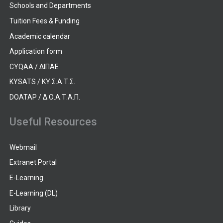
Schools and Departments
Tuition Fees & Funding
Academic calendar
Application form
CYQAA / ΔΙΠΑΕ
KYSATS / ΚΥ.Σ.Α.Τ.Σ.
DOATAP / Δ.Ο.Α.Τ.Α.Π.
Useful Resources
Webmail
Extranet Portal
E-Learning
E-Learning (DL)
Library