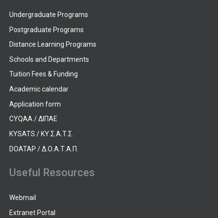
Undergraduate Programs
Postgraduate Programs
Distance Learning Programs
Schools and Departments
Tuition Fees & Funding
Academic calendar
Application form
CYQAA / ΔΙΠΑΕ
KYSATS / ΚΥ.Σ.Α.Τ.Σ.
DOATAP / Δ.Ο.Α.Τ.Α.Π.
Useful Resources
Webmail
Extranet Portal