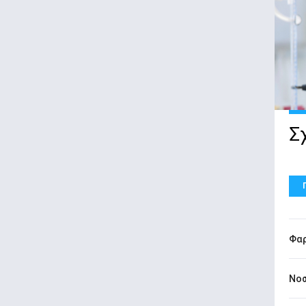
Σ
Φαρ
Νοσ