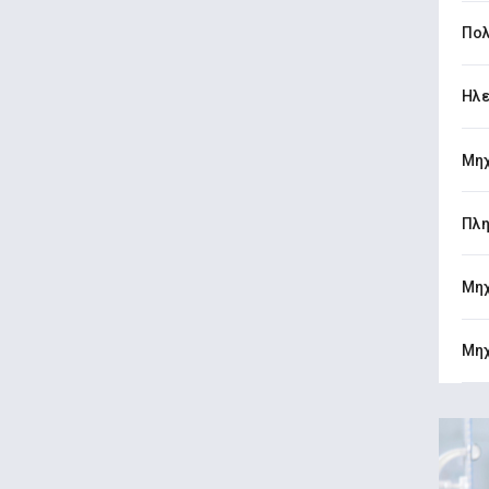
Πολ
Ηλε
Μηχ
Πλη
Μηχ
Μηχ