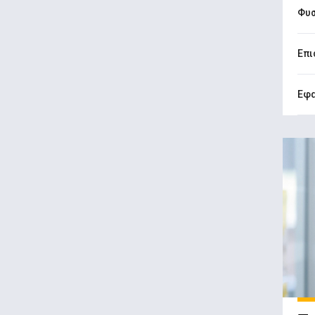
Φυσ
Επι
Εφα