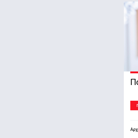
Π
Αρχ