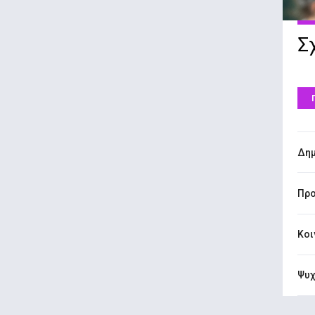
Σ
Δημ
Προ
Κοι
Ψυχ