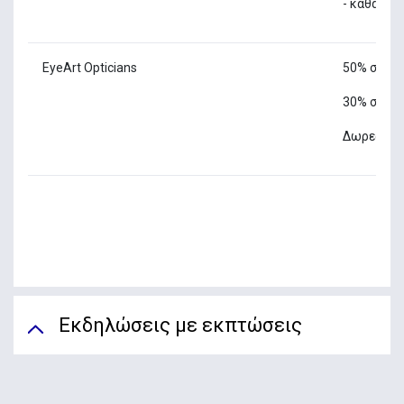
- καθαρισ
EyeArt Opticians
50% σε όλ
30% σε όλ
Δωρεάν ο
Εκδηλώσεις με εκπτώσεις