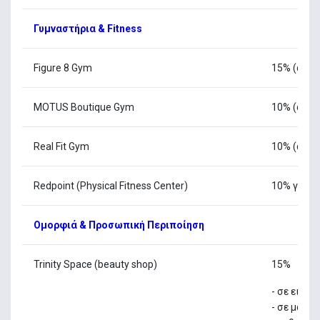
Γυμναστήρια & Fitness
Figure 8 Gym
15% (ανάλ
MOTUS Boutique Gym
10% (ανάλ
Real Fit Gym
10% (ανάλ
Redpoint (Physical Fitness Center)
10% για ό
Ομορφιά & Προσωπική Περιποίηση
Trinity Space (beauty shop)
15%
- σε ειδη 
- σε μασά