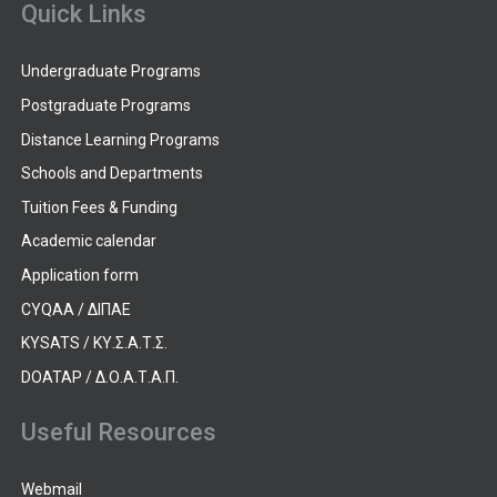
Quick Links
Undergraduate Programs
Postgraduate Programs
Distance Learning Programs
Schools and Departments
Tuition Fees & Funding
Academic calendar
Application form
CYQAA / ΔΙΠΑΕ
KYSATS / ΚΥ.Σ.Α.Τ.Σ.
DOATAP / Δ.Ο.Α.Τ.Α.Π.
Useful Resources
Webmail