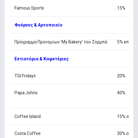
Famous Sports
15%
Φούρνος & Αρτοποιείο
Πρόγραμμα Προνομίων 'My Bakery' του Ζορμπά
5% επιστρ
Εστιατόρια & Καφετέριες
TGI Fridays
20%
Papa Johns
40%
Coffee Island
15% σε αγ
Costa Coffee
30% σε κα