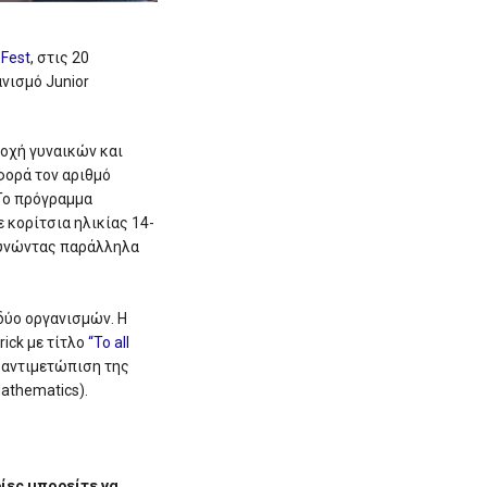
 Fest
, στις 20
νισμό Junior
τοχή γυναικών και
φορά τον αριθμό
Το πρόγραμμα
 κορίτσια ηλικίας 14-
ευνώντας παράλληλα
δύο οργανισμών. Η
ick με τίτλο
“To all
η αντιμετώπιση της
athematics).
ίες μπορείτε να