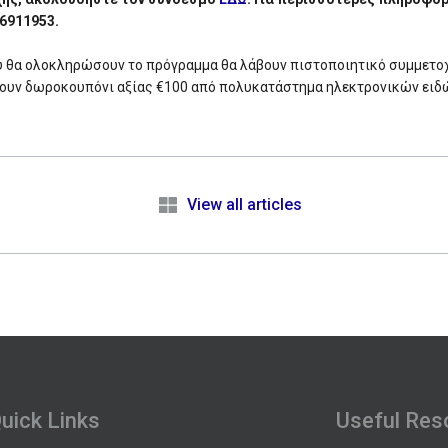
6911953.
 θα ολοκληρώσουν το πρόγραμμα θα λάβουν πιστοποιητικό συμμετοχ
σουν δωροκουπόνι αξίας €100 από πολυκατάστημα ηλεκτρονικών ειδ
e
View all articles
uick Links
Useful Res