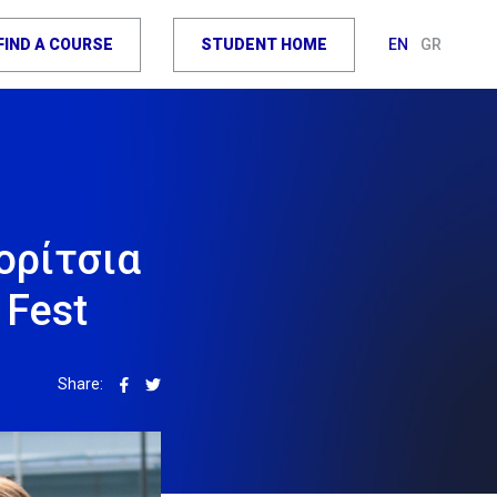
FIND A COURSE
STUDENT HOME
EN
GR
κορίτσια
 Fest
Share: