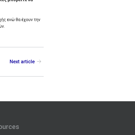
ής ενώ θα έχουν την
ών.
Next article
ources