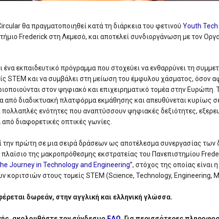
 Circular θα πραγματοποιηθεί κατά τη διάρκεια του φετινού
Youth Tech
ήμιο Frederick στη Λεμεσό, και αποτελεί συνδιοργάνωση με τον Οργα
ι ένα εκπαιδευτικό πρόγραμμα που στοχεύει να ενθαρρύνει τη συμμε
ίς STEM και να συμβάλει στη μείωση του έμφυλου χάσματος, όσον α
ιοποιούνται στον ψηφιακό και επιχειρηματικό τομέα στην Ευρώπη. 
α από διαδικτυακή πλατφόρμα εκμάθησης και απευθύνεται κυρίως σε
ι πολλαπλές ενότητες που αναπτύσσουν ψηφιακές δεξιότητες, εξερ
α από διαφορετικές οπτικές γωνίες.
ί την πρώτη σε μια σειρά δράσεων ως αποτέλεσμα συνεργασίας των 
 πλαίσιο της μακροπρόθεσμης εκστρατείας του Πανεπιστημίου Freder
the Journey in Technology and Engineering”
, στόχος της οποίας είναι 
κοριτσιών στους τομείς STEM (Science, Technology, Engineering, M
ρεται δωρεάν, στην αγγλική και ελληνική γλώσσα.
χής, ακολουθήστε τον σύνδεσμο
ΕΔΩ
. Για περισσότερες πληροφορ