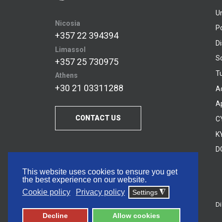
U
Nicosia
P
+357 22 394394
D
Limassol
S
+357 25 730975
Tu
Athens
+30 21 03311288
A
A
CONTACT US
C
KY
D
This website uses cookies to ensure you get
the best experience on our website.
Cookie policy
Privacy policy
Settings
◮
Di
© 2026 Frederick University
Decline
Allow cookies