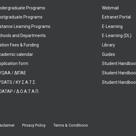
ndergraduate Programs
Webmail
ostgraduate Programs
Extranet Portal
istance Learning Programs
E-Learning
chools and Departments
E-Learning (DL)
ition Fees & Funding
Library
cademic calendar
Guides
pplication form
Student Handboo
YQAA / ΔΙΠΑΕ
Student Handboo
SATS / ΚΥ.Σ.Α.Τ.Σ.
Student Handbook
OATAP / Δ.Ο.Α.Τ.Α.Π.
sclaimer
Privacy Policy
Terms & Conditions