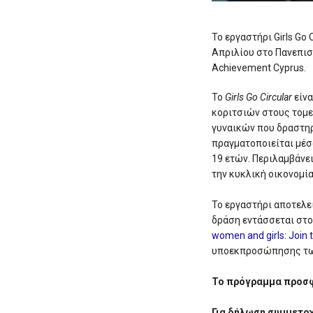
To εργαστήρι Girls Go
Απριλίου στο Πανεπιστ
Achievement Cyprus.
Το
Girls Go Circular
είνα
κοριτσιών στους τομε
γυναικών που δραστηρ
πραγματοποιείται μέσ
19 ετών. Περιλαμβάνε
την κυκλική οικονομί
Το εργαστήρι αποτελε
δράση εντάσσεται στο
women and girls: Join 
υποεκπροσώπησης των 
Το πρόγραμμα προσφέ
Για δήλωση συμμετο