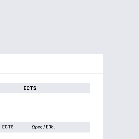
ECTS
-
ECTS
Ώρες / Εβδ.