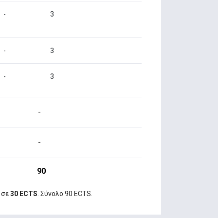
-
3
-
3
-
3
-
-
90
 σε
30 ECTS
. Σύνολο 90 ΕCTS.