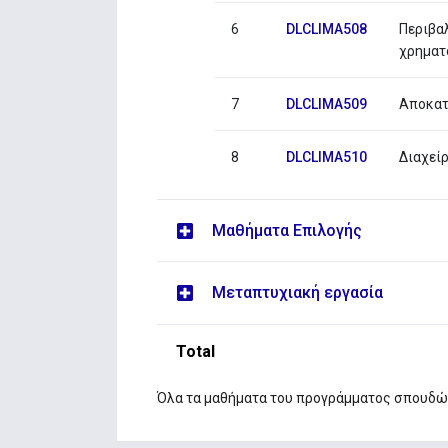
6
DLCLIMA508
Περιβα
χρηματ
7
DLCLIMA509
Αποκατ
8
DLCLIMA510
Διαχεί
Μαθήματα Επιλογής
Μεταπτυχιακή εργασία
Total
Όλα τα μαθήματα του προγράμματος σπουδώ