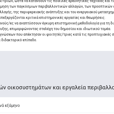
/τριών, ώστε να κατανοούν τις ποικίλες ερευνητικές τεχνικές και τ
τίμηση των παγκόσμιων περιβαλλοντικών αλλαγών, των προοπτικών 
λλαγής, της περιφερειακής ανάπτυξης και του ενεργειακού μετασχη
 επεξεργάζονται κριτικά επιστημονικές εργασίες και θεωρήσεις.
ανούς/ες να αναπτύσσουν έγκυρη επιστημονική μεθοδολογία για τη δι
τυξης, επιμορφώνοντας στελέχη του δημοσίου και ιδιωτικού τομέα.
γνώσεων που απέκτησαν οι φοιτητές/τριες κατά τις προπτυχιακές σπο
 διδακτορικό επίπεδο.
κών οικοσυστημάτων και εργαλεία περιβαλλο
νά εξάμηνο