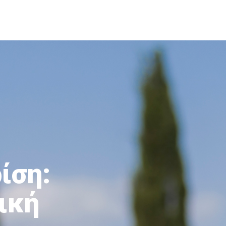
ίση:
ική