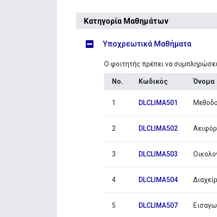
Κατηγορία Μαθημάτων
Υποχρεωτικά Μαθήματα
Ο φοιτητής πρέπει να συμπληρώσε
No.
Κωδικός
Όνομα
1
DLCLIMA501
Μεθοδο
2
DLCLIMA502
Αειφόρ
3
DLCLIMA503
Οικολογ
4
DLCLIMA504
Διαχεί
5
DLCLIMA507
Εισαγω