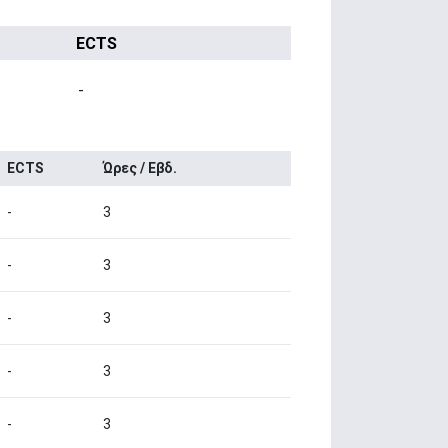
ECTS
-
ECTS
Ώρες / Εβδ.
-
3
-
3
-
3
-
3
-
3