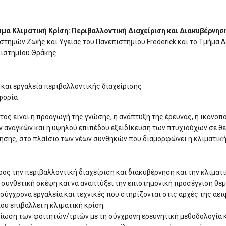
μμα
Κλιματική Κρίση: Περιβαλλοντική Διαχείριση και Διακυβέρνησ
τημών Ζωής και Υγείας του Πανεπιστημίου Frederick και το Τμήμα 
ιστημίου Θράκης.
και εργαλεία περιβαλλοντικής διαχείρισης
φορία
ος είναι η προαγωγή της γνώσης, η ανάπτυξη της έρευνας, η ικανοπ
ν αναγκών και η υψηλού επιπέδου εξειδίκευση των πτυχιούχων σε θ
ησης, στο πλαίσιο των νέων συνθηκών που διαμορφώνει η κλιματική
ρος την περιβαλλοντική διαχείριση και διακυβέρνηση και την κλιματι
αι συνθετική σκέψη και να αναπτύξει την επιστημονική προσέγγιση 
σύγχρονα εργαλεία και τεχνικές που στηρίζονται στις αρχές της αειφ
ου επιβάλλει η κλιματική κρίση.
είωση των φοιτητών/τριών με τη σύγχρονη ερευνητική μεθοδολογία κα