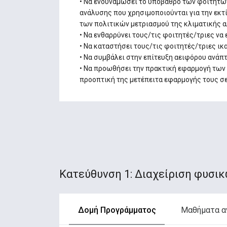
• Να ενδυναμώσει το υπόβαθρο των φοιτητών
ανάλυσης που χρησιμοποιούνται για την εκ
των πολιτικών μετριασμού της κλιματικής α
• Να ενθαρρύνει τους/τις φοιτητές/τριες να
• Να καταστήσει τους/τις φοιτητές/τριες ικ
• Να συμβάλει στην επίτευξη αειφόρου ανάπ
• Να προωθήσει την πρακτική εφαρμογή των 
προοπτική της μετέπειτα εφαρμογής τους σε
Κατεύθυνση 1: Διαχείριση φυσι
Δομή Προγράμματος
Μαθήματα α