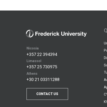
Q
U
Nicosia
P
+357 22 394394
D
Limassol
S
+357 25 730975
Tu
Athens
+30 21 03311288
A
A
CONTACT US
C
KY