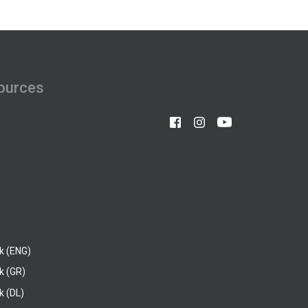
ources
k (ENG)
k (GR)
 (DL)