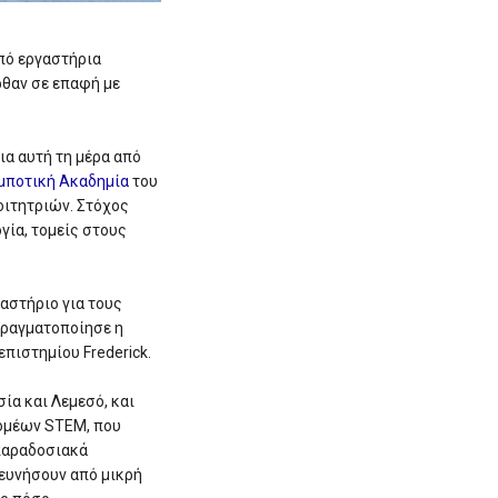
πό εργαστήρια
ρθαν σε επαφή με
ια αυτή τη μέρα από
μποτική Ακαδημία
του
οιτητριών. Στόχος
ογία, τομείς στους
γαστήριο για τους
πραγματοποίησε η
πιστημίου Frederick.
ία και Λεμεσό, και
τομέων STEM, που
 παραδοσιακά
ρευνήσουν από μικρή