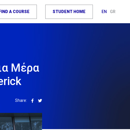
FIND A COURSE
STUDENT HOME
EN
GR
μια Μέρα
rick
Share: