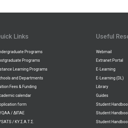
uick Links
Useful Res
ndergraduate Programs
Webmail
ostgraduate Programs
Extranet Portal
istance Learning Programs
E-Learning
chools and Departments
E-Learning (DL)
ition Fees & Funding
Library
cademic calendar
Guides
pplication form
Student Handboo
YQAA / ΔΙΠΑΕ
Student Handboo
SATS / ΚΥ.Σ.Α.Τ.Σ.
Student Handbook