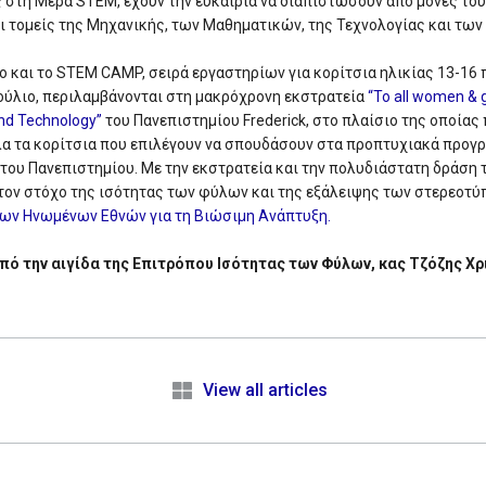
ς στη Μέρα STEM, έχουν την ευκαιρία να διαπιστώσουν από μόνες το
οι τομείς της Μηχανικής, των Μαθηματικών, της Τεχνολογίας και τω
 και το STEM CAMP, σειρά εργαστηρίων για κορίτσια ηλικίας 13-16 
 Ιούλιο, περιλαμβάνονται στη μακρόχρονη εκστρατεία
“To all women & gi
and Technology”
του Πανεπιστημίου Frederick, στο πλαίσιο της οποία
α τα κορίτσια που επιλέγουν να σπουδάσουν στα προπτυχιακά προγ
του Πανεπιστημίου. Με την εκστρατεία και την πολυδιάστατη δράση 
στον στόχο της ισότητας των φύλων και της εξάλειψης των στερεοτ
ων Ηνωμένων Εθνών για τη Βιώσιμη Ανάπτυξη.
υπό την αιγίδα της Επιτρόπου Ισότητας των Φύλων, κας Τζόζης Χ
e
View all articles