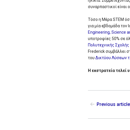
ηλικία. Συμμετέχοντα
συναρπαστικοί είναι 
Τόσο η Μέρα STEM όσο
για μία εβδομάδα τον
Engineering, Science 
υποτροφίες 50% σε όλ
Πολυτεχνικής Σχολής
Frederick συμβάλλει 
του
Δικτύου Λύσεων τ
Η εκστρατεία τελεί 
Previous articl