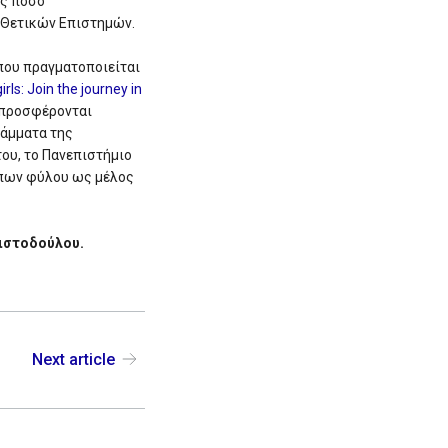
υς πόσο
ν Θετικών Επιστημών.
που πραγματοποιείται
rls: Join the journey in
ς προσφέρονται
ράμματα της
του, το Πανεπιστήμιο
ύπων φύλου ως μέλος
ριστοδούλου.
Next article