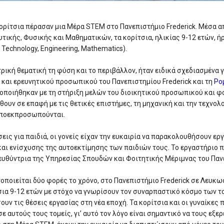
ορίτσια πέρασαν μια Μέρα STEM στο Πανεπιστήμιο Frederick. Μέσα α
τικής, Φυσικής και Μαθηματικών, τα κορίτσια, ηλικίας 9-12 ετών, ή
 Technology, Engineering, Mathematics).
τρική θεματική τη φύση και το περιβάλλον, ήταν ειδικά σχεδιασμένα γ
 και ερευνητικού προσωπικού του Πανεπιστημίου Frederick και τη
Ρο
λοποιήθηκαν με τη στήριξη μελών του διοικητικού προσωπικού και φ
ρθουν σε επαφή με τις θετικές επιστήμες, τη μηχανική και την τεχνολ
υποεκπροσωπούνται.
εις για παιδιά, οι γονείς είχαν την ευκαιρία να παρακολουθήσουν ερ
ι ενίσχυσης της αυτοεκτίμησης των παιδιών τους. Το εργαστήριο 
ευθύντρια της Υπηρεσίας Σπουδών και Φοιτητικής Μέριμνας του Πανε
ποιείται δύο φορές το χρόνο, στο Πανεπιστήμιο Frederick σε Λευκωσ
σια 9-12 ετών με στόχο να γνωρίσουν τον συναρπαστικό κόσμο των 
ουν τις θέσεις εργασίας στη νέα εποχή. Τα κορίτσια και οι γυναίκες
αυτούς τους τομείς, γι’ αυτό τον λόγο είναι σημαντικό να τους εξε