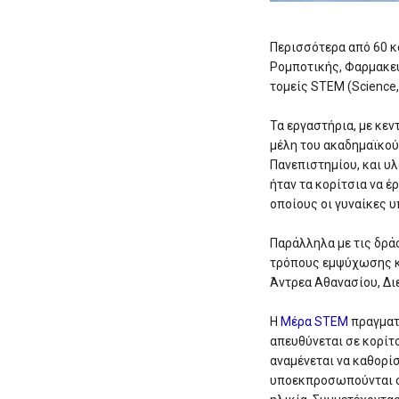
Περισσότερα από 60 κ
Ρομποτικής, Φαρμακευ
τομείς STEM (Science,
Τα εργαστήρια, με κεν
μέλη του ακαδημαϊκού
Πανεπιστημίου, και υ
ήταν τα κορίτσια να έ
οποίους οι γυναίκες 
Παράλληλα με τις δράσ
τρόπους εμψύχωσης κα
Άντρεα Αθανασίου, Δι
Η
Μέρα STEM
πραγματο
απευθύνεται σε κορίτ
αναμένεται να καθορίσ
υποεκπροσωπούνται σε 