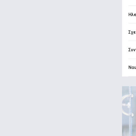
Ηλε
Σχε
Συν
Ναυ