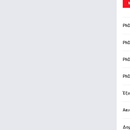
PhD
PhD
PhD
PhD
Έξυ
Αει
Δομ