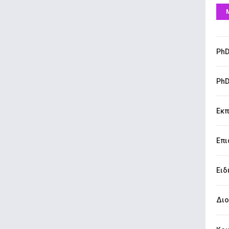
PhD
PhD
Εκπ
Επι
Ειδ
Διο