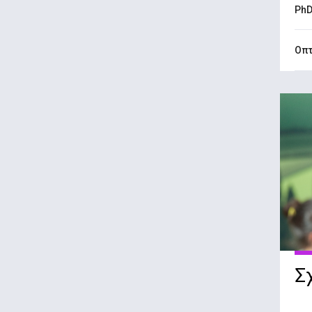
PhD
Οπτ
Σ