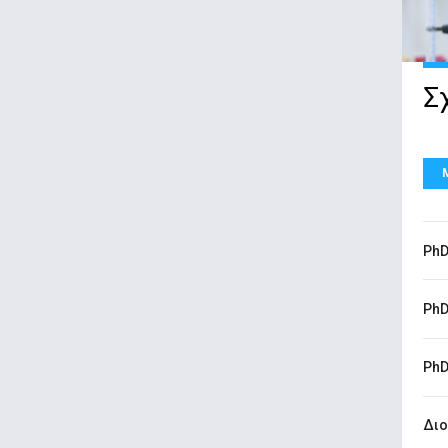
Σ
PhD
PhD
PhD
Διο