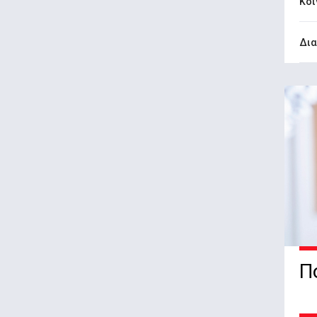
Κοι
Δια
Π