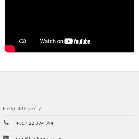
Frederick University
+357 22 394 394
info@frederick.ac.cy