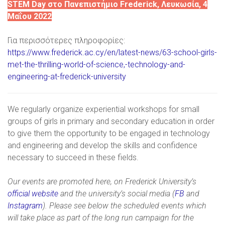
STEM
Day
στο Πανεπιστήμιο
Frederick
, Λευκωσία, 4
Μαΐου 2022
Για περισσότερες πληροφορίες:
https://www.frederick.ac.cy/en/latest-news/63-school-girls-
met-the-thrilling-world-of-science,-technology-and-
engineering-at-frederick-university
We regularly organize experiential workshops for small
groups of girls in primary and secondary education in order
to give them the opportunity to be engaged in technology
and engineering and develop the skills and confidence
necessary to succeed in these fields.
Our events are promoted here, on Frederick University’s
official website
and the university’s social media (
FB
and
Instagram
). Please see below the scheduled events which
will take place as part of the long run campaign for the