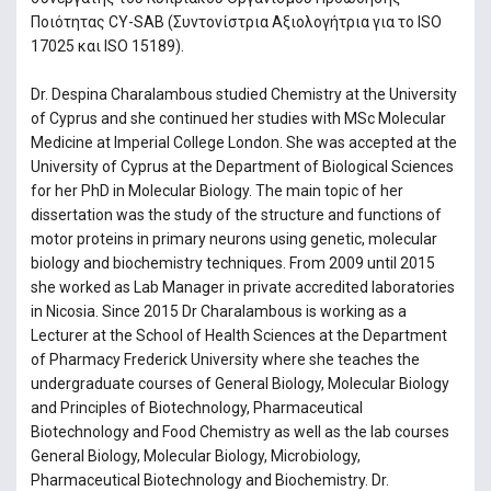
Ποιότητας CY-SAB (Συντονίστρια Αξιολογήτρια για το ISO
17025 και ISO 15189).
Dr. Despina Charalambous studied Chemistry at the University
of Cyprus and she continued her studies with MSc Molecular
Medicine at Imperial College London. She was accepted at the
University of Cyprus at the Department of Biological Sciences
for her PhD in Molecular Biology. The main topic of her
dissertation was the study of the structure and functions of
motor proteins in primary neurons using genetic, molecular
biology and biochemistry techniques. From 2009 until 2015
she worked as Lab Manager in private accredited laboratories
in Nicosia. Since 2015 Dr Charalambous is working as a
Lecturer at the School of Health Sciences at the Department
of Pharmacy Frederick University where she teaches the
undergraduate courses of General Biology, Molecular Biology
and Principles of Biotechnology, Pharmaceutical
Biotechnology and Food Chemistry as well as the lab courses
General Biology, Molecular Biology, Microbiology,
Pharmaceutical Biotechnology and Biochemistry. Dr.