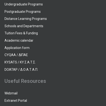
Undergraduate Programs
Postgraduate Programs
Distance Learning Programs
Schools and Departments
Tuition Fees & Funding
Academic calendar
Application form
CYQAA / ΔΙΠΑΕ
KYSATS / ΚΥ.Σ.Α.Τ.Σ.
DOATAP / Δ.Ο.Α.Τ.Α.Π.
Useful Resources
Webmail
Extranet Portal