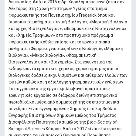
Λευκωσίας. Από το 2015 η Δρ. Χαραλάμπους εργάζεται σαν
Λέκτορας στη Σχολή Επιστημών Υγείας στο τμήμα
Φαρμακευτικής του Πανεπιστημίου Frederick όπου και
διδάσκει τα μαθήματα «Γενική Βιολογία», «Μοριακή Βιολογία
και αρχές Βιοτεχνολογίας», «Φαρμακευτική Βιοτεχνολογία»
και «Χημεία Τροφίμων» στο προπτυχιακό πρόγραμμα
Φαρμακευτικής καθώς επίσης και τα εργαστηριακά
μαθήματα «Φαρμακογνωσία», «Γενική Βιολογία», «Μοριακή
Βιολογία», «Μικροβιολογία», «Φαρμακευτική
Βιοτεχνολογία», και «Βιοχημεία». Στα ερευνητικά της
ενδιαφέροντα εμπίπτει ο χημικός χαρακτηρισμός και οι
βιολογικές δράσεις εκχυλισμάτων και αιθέριων ελαίων των
φυτών καθώς και η αξιολόγηση φαρμακευτικών ενώσεων
Το συγγραφικό της έργο περιλαμβάνει πρωτότυπες
ερευνητικές εργασίες σε διάφορα διεθνή επιστημονικά
περιοδικά και μέσα από συμμετοχή της σε επιστημονικά
συνέδρια. Είναι εγγεγραμμένος Χημικός στο Συμβούλιο
Εγγραφής Επιστημόνων Χημικών (μέλος του Τμήματος
Διασφάλισης Ποιότητας) και μέλος της βιος-Society of
Biological Sciences Κύπρου. Από το 2017 είναι εξωτερικός
συνεργάτης του Κυπριακού Οργανισμού Προώθησης