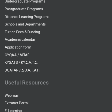
Undergraduate Programs
Postgraduate Programs
Distance Learning Programs
Schools and Departments
Tuition Fees & Funding
Academic calendar
Application form
CYQAA / ΔΙΠΑΕ
KYSATS / ΚΥ.Σ.Α.Τ.Σ.
DOATAP / Δ.Ο.Α.Τ.Α.Π.
Useful Resources
Webmail
Extranet Portal
E-Learning