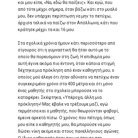
και μου είπε, «Να, εδώ θα παίξεις». Και εγώ, που
από τότε μέχρι σήμερα, όταν βάζω κάτι στο μυαλό
μου, δεν υπάρχει περίπτωση να μην το πετύχω,
άρχισα τελικά να παίζω στον Απόλλωνα, κάτι που
κράτησε μέχρι τα και 16 μου.
Στα σχολικά χρόνια ήμουν κάτι περισσότερο από
σίγουρος ότι η γυμναστική θα ήταν αυτό με το
οποίο θα πορευόμουν στη ζωή. Η επιθυμία μου
αυτή έγινε ακόμα πιο έντονη, όταν κάποια στιγμή
δέχτηκα μια πρόκληση από έναν καθηγητή μου, ο
οποίος μού έλεγε ότι ήταν αδύνατο να πετύχω έναν
συγκεκριμένο χρόνο στα 400 μέτρα και ότι μόνο
ένας μαθητής στο σχολείο μπορούσε να το
καταφέρει. Σκέφτηκα, «Υπέροχα, άλλη μια
πρόκληση»! Μας έβαλε να τρέξουμε μαζί, εγώ
τερμάτισα και ο μαθητής, που θεωρούνταν φαβορί,
έμεινε αρκετά πίσω. Ο χρόνος που πέτυχα, όπως
μου είπε ο καθηγητής μου, θα μπορούσε να μου
δώσει νίκη ακόμα και στους πανελλήνιους αγώνες.
Ο ίδιος καθηγητής ήταν που με έπεισε στη