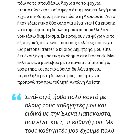
πάω να το σπουδάσω. Άρχισα να το ψάχνω,
διαπιστώνοντας κάθε φορά ότι η μόνη επιλογή που
είχα στην Κύπρο, ήταν να πάω στη Λευκωσία. Αυτό
ήταν εξαιρετικά δύσκολο για μένα, γιατί θα έπρεπε
να σταματήσω τη δουλειά μου και παράλληλα να
νοικιάσω διαμέρισμα. Σκεφτόμουν να φύγω για το
εξωτερικό, όταν ένας από τους πελάτες που είχα
ως personal trainer, ο κύριος Δημήτρης, μου είπε
ότι άνοιξε γυμναστική ακαδημία στο Frederick. Μου
έκλεισε ένα ραντεβού με το πανεπιστήμιο, πήγα,
γράφτηκα και άρχισα δειλά-δειλά να φοιτώ
παράλληλα με τη δουλειά μου, που ήταν να
προπονώ τον πρωταθλητή Αντώνη Αρέστη.
Σιγά- σιγά, ήρθα πολύ κοντά με
όλους τους καθηγητές μου και
ειδικά με την Έλενα Παπακώστα,
που είναι και η υπεύθυνή μου. Με
τους καθηγητές μου έχουμε πολύ