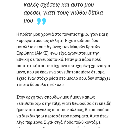
καλές σχέσεις και αυτό μου
αρέσει, γιατί τους νιώθω δίπλα
μου
Η πρώτη μου χρονιά στο πανεπιστήμιο, ήταν και η
κορυφαία μου ως αθλητή. Είχα κερδίσει δύο
μετάλλια στους Αγώνες των Μικρών Κρατών
Ευρώπης (ΑΜΚΕ), ενώ είχα αγωνιστεί με την
Εθνική σε πανευρωπαϊκά. Ήταν μια πάρα πολύ
απαιτητική και ταυτόχρονα πετυχημένη χρονιά για
μένα, που με έκανε να συνειδητοποιήσω ότι άμα
έχεις έναν στόχο μέσα στο μυαλό σου, δεν υπάρχει
τίποτα δύσκολο ή εύκολο.
Στην αρχή των σπουδών μου ήμουν κάπως
«επιθετικός» στην τάξη, γιατί θεωρούσα ότι επειδή
ήμουν πιο μεγάλος από τους άλλους, θα μπορούσα
να διεκδικήσω περισσότερα πράγματα. Αυτό ήταν
λίγο περίεργο. Σιγά- σιγά, ήρθα πολύ κοντά με