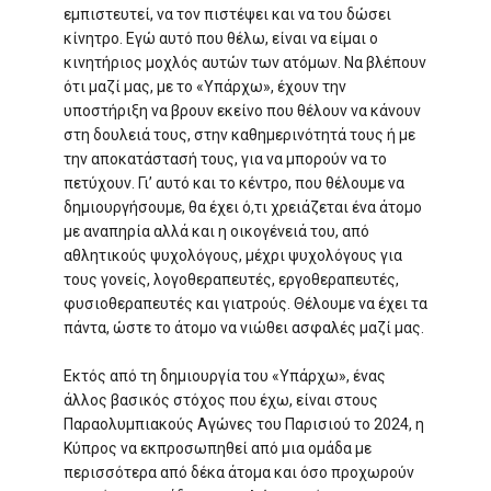
εμπιστευτεί, να τον πιστέψει και να του δώσει
κίνητρο. Εγώ αυτό που θέλω, είναι να είμαι ο
κινητήριος μοχλός αυτών των ατόμων. Να βλέπουν
ότι μαζί μας, με το «Υπάρχω», έχουν την
υποστήριξη να βρουν εκείνο που θέλουν να κάνουν
στη δουλειά τους, στην καθημερινότητά τους ή με
την αποκατάστασή τους, για να μπορούν να το
πετύχουν. Γι’ αυτό και το κέντρο, που θέλουμε να
δημιουργήσουμε, θα έχει ό,τι χρειάζεται ένα άτομο
με αναπηρία αλλά και η οικογένειά του, από
αθλητικούς ψυχολόγους, μέχρι ψυχολόγους για
τους γονείς, λογοθεραπευτές, εργοθεραπευτές,
φυσιοθεραπευτές και γιατρούς. Θέλουμε να έχει τα
πάντα, ώστε το άτομο να νιώθει ασφαλές μαζί μας.
Εκτός από τη δημιουργία του «Υπάρχω», ένας
άλλος βασικός στόχος που έχω, είναι στους
Παραολυμπιακούς Αγώνες του Παρισιού το 2024, η
Κύπρος να εκπροσωπηθεί από μια ομάδα με
περισσότερα από δέκα άτομα και όσο προχωρούν