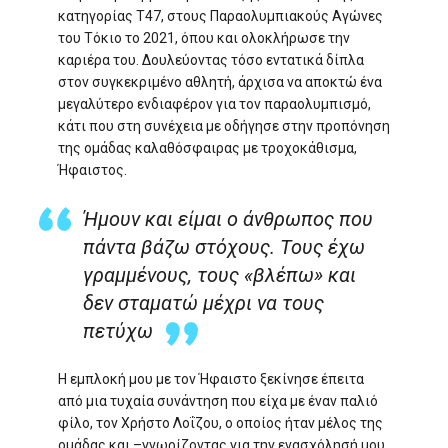
κατηγορίας Τ47, στους Παραολυμπιακούς Αγώνες
του Τόκιο το 2021, όπου και ολοκλήρωσε την
καριέρα του. Δουλεύοντας τόσο εντατικά δίπλα
στον συγκεκριμένο αθλητή, άρχισα να αποκτώ ένα
μεγαλύτερο ενδιαφέρον για τον παραολυμπισμό,
κάτι που στη συνέχεια με οδήγησε στην προπόνηση
της ομάδας καλαθόσφαιρας με τροχοκάθισμα,
Ήφαιστος.
Ήμουν και είμαι ο άνθρωπος που
πάντα βάζω στόχους. Τους έχω
γραμμένους, τους «βλέπω» και
δεν σταματώ μέχρι να τους
πετύχω
Η εμπλοκή μου με τον Ήφαιστο ξεκίνησε έπειτα
από μια τυχαία συνάντηση που είχα με έναν παλιό
φίλο, τον Χρήστο Λοΐζου, ο οποίος ήταν μέλος της
ομάδας και –γνωρίζοντας για την ενασχόλησή μου