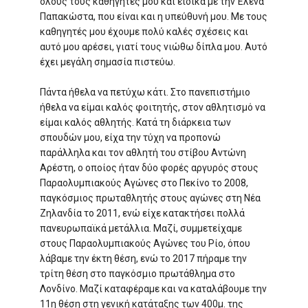
όλους τους καθηγητές μου και ειδικά με την Έλενα
Παπακώστα, που είναι και η υπεύθυνή μου. Με τους
καθηγητές μου έχουμε πολύ καλές σχέσεις και
αυτό μου αρέσει, γιατί τους νιώθω δίπλα μου. Αυτό
έχει μεγάλη σημασία πιστεύω.
Πάντα ήθελα να πετύχω κάτι. Στο πανεπιστήμιο
ήθελα να είμαι καλός φοιτητής, στον αθλητισμό να
είμαι καλός αθλητής. Κατά τη διάρκεια των
σπουδών μου, είχα την τύχη να προπονώ
παράλληλα και τον αθλητή του στίβου Αντώνη
Αρέστη, ο οποίος ήταν δύο φορές αργυρός στους
Παραολυμπιακούς Αγώνες στο Πεκίνο το 2008,
παγκόσμιος πρωταθλητής στους αγώνες στη Νέα
Ζηλανδία το 2011, ενώ είχε κατακτήσει πολλά
πανευρωπαϊκά μετάλλια. Μαζί, συμμετείχαμε
στους Παραολυμπιακούς Αγώνες του Ρίο, όπου
λάβαμε την έκτη θέση, ενώ το 2017 πήραμε την
τρίτη θέση στο παγκόσμιο πρωτάθλημα στο
Λονδίνο. Μαζί καταφέραμε και να καταλάβουμε την
11η θέση στη γενική κατάταξης των 400μ. της