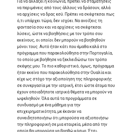
Για να αλλάξει η κοινωνία, πρέπει να σταματήσεις
να περιμένεις από τους άλλους να δράσουν, αλλά
να αρχίσεις να δρας εσύ. Πρέπει να σκέφτεσαι πως
ό,τι υπάρχει τώρα, δεν ισχύει. Να ανοίξεις τη
φαντασία σου και να αρχίσεις να σκέφτεσαι
λύσεις, ώστε να βοηθήσεις με τον τρόπο σου
εκείνους, οι οποίοι δεν μπορούν να βοηθηθούν
μόνοι τους. Αυτό ήταν κάτι που έμαθα καλά στο
πρόγραμμα που παρακολούθησα στην Πορτογαλία,
το οποίο με βοήθησε να ξεκλειδώσω τον τρόπο
σκέψης μου. Το πιο καθοριστικό, όμως, πρόγραμμα
ήταν εκείνο που παρακολούθησα στην Ουαλία και
είχε ως στόχο την αξιοποίηση της πληροφορικής
σε συνεργασία με την ιατρική, έτσι ώστε άτομα που
έχουν οποιαδήποτε ιατρικά θέματα να μπορούν να
ωφεληθούν. Όλα αυτά τα προγράμματα σε
συνδυασμό με ένα μάθημα για την
επιχειρηματικότητα, με έκαναν να
συνειδητοποιήσω ότι μπορούσα να αξιοποιήσω
την πληροφορική σε μια εταιρεία, μέσα από την
οποία θα μπορούσα να βοηθώ κόσμο. Έτσι,