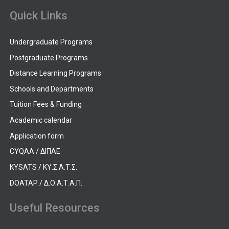
Quick Links
Undergraduate Programs
Postgraduate Programs
Distance Learning Programs
Schools and Departments
Tuition Fees & Funding
Academic calendar
Application form
CYQAA / ΔΙΠΑΕ
KYSATS / ΚΥ.Σ.Α.Τ.Σ.
DOATAP / Δ.Ο.Α.Τ.Α.Π.
Useful Resources