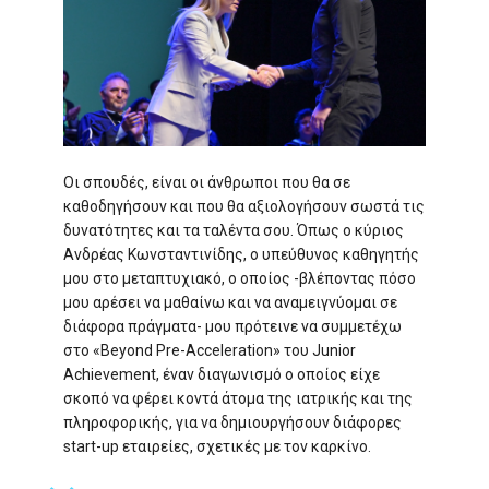
Οι σπουδές, είναι οι άνθρωποι που θα σε
καθοδηγήσουν και που θα αξιολογήσουν σωστά τις
δυνατότητες και τα ταλέντα σου. Όπως ο κύριος
Ανδρέας Κωνσταντινίδης, ο υπεύθυνος καθηγητής
μου στο μεταπτυχιακό, ο οποίος -βλέποντας πόσο
μου αρέσει να μαθαίνω και να αναμειγνύομαι σε
διάφορα πράγματα- μου πρότεινε να συμμετέχω
στο «Beyond Pre-Acceleration» του Junior
Achievement, έναν διαγωνισμό ο οποίος είχε
σκοπό να φέρει κοντά άτομα της ιατρικής και της
πληροφορικής, για να δημιουργήσουν διάφορες
start-up εταιρείες, σχετικές με τον καρκίνο.