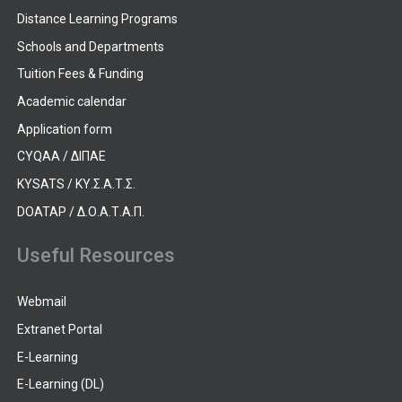
Distance Learning Programs
Schools and Departments
Tuition Fees & Funding
Academic calendar
Application form
CYQAA / ΔΙΠΑΕ
KYSATS / ΚΥ.Σ.Α.Τ.Σ.
DOATAP / Δ.Ο.Α.Τ.Α.Π.
Useful Resources
Webmail
Extranet Portal
E-Learning
E-Learning (DL)