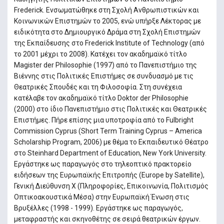
Frederick. Ενσωματώθηκε στη Σχολή Ανθρωπιστικών και
Κοινωνικών Επιστημών το 2005, ενώ υπήρξε Λέκτορας με
ειδικότητα στο Δημιουργικό Δράμα στη Σχολή Επιστημών
της Εκπαίδευσης στο Frederick Institute of Technology (από
το 2001 μέχρι το 2008). Κατέχει τον ακαδημαϊκό τίτλο
Magister der Philosophie (1997) από το Πανεπιστήμιο της
Βιέννης στις Πολιτικές Επιστήμες σε συνδυασμό με τις
Θεατρικές Σπουδές και τη Φιλοσοφία. Στη συνέχεια
κατέλαβε τον ακαδημαϊκό τίτλο Doktor der Philosophie
(2000) στο ίδιο Πανεπιστήμιο στις Πολιτικές και Θεατρικές
Επιστήμες. Πήρε επίσης μια υποτροφία από το Fulbright
Commission Cyprus (Short Term Training Cyprus – America
Scholarship Program, 2006) με θέμα το Εκπαιδευτικό Θέατρο
στο Steinhard Department of Education, New York University.
Εργάστηκε ως παραγωγός στο τηλεοπτικό πρακτορείο
ειδήσεων της Ευρωπαϊκής Επιτροπής (Europe by Satellite),
Γενική Διεύθυνση X (Πληροφορίες, Επικοινωνία, Πολιτισμός
Οπτικοακουστικά Μέσα) στην Ευρωπαϊκή Ένωση στις
Βρυξέλλες (1998 - 1999). Εργάστηκε ως παραγωγός,
μεταφραστής και σκηνοθέτης σε σειρά θεατρικών έργων.