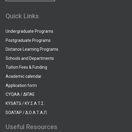
Quick Links
Undergraduate Programs
Postgraduate Programs
Distance Learning Programs
Schools and Departments
Tuition Fees & Funding
Academic calendar
Application form
CYQAA / ΔΙΠΑΕ
KYSATS / ΚΥ.Σ.Α.Τ.Σ.
DOATAP / Δ.Ο.Α.Τ.Α.Π.
Useful Resources