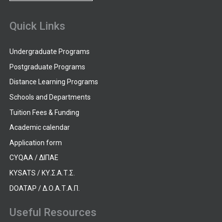
Quick Links
Undergraduate Programs
Postgraduate Programs
Distance Learning Programs
Schools and Departments
Tuition Fees & Funding
Academic calendar
Application form
CYQAA / ΔΙΠΑΕ
KYSATS / ΚΥ.Σ.Α.Τ.Σ.
DOATAP / Δ.Ο.Α.Τ.Α.Π.
Useful Resources