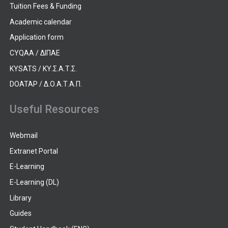
Tuition Fees & Funding
Academic calendar
Application form
CYQAA / ΔΙΠΑΕ
KYSATS / ΚΥ.Σ.Α.Τ.Σ.
DOATAP / Δ.Ο.Α.Τ.Α.Π.
Useful Resources
Webmail
Extranet Portal
E-Learning
E-Learning (DL)
Library
Guides