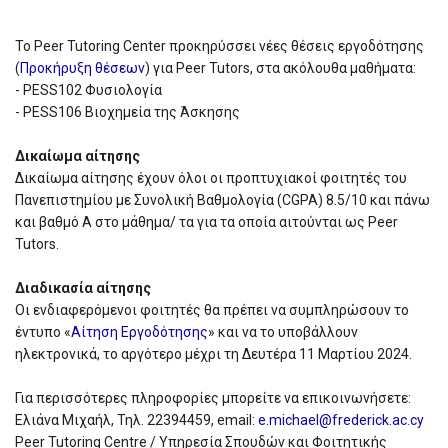
Το Peer Tutoring Center προκηρύσσει νέες θέσεις εργοδότησης
(
Προκήρυξη θέσεων
) για Peer Tutors, στα ακόλουθα μαθήματα:
- PESS102 Φυσιολογία
- PESS106 Βιοχημεία της Άσκησης
Δικαίωμα αίτησης
Δικαίωμα αίτησης έχουν όλοι οι προπτυχιακοί φοιτητές του
Πανεπιστημίου με Συνολική Βαθμολογία (CGPA) 8.5/10 και πάνω
και βαθμό A στο μάθημα/ τα για τα οποία αιτούνται ως Peer
Tutors.
Διαδικασία αίτησης
Οι ενδιαφερόμενοι φοιτητές θα πρέπει να συμπληρώσουν το
έντυπο «
Αίτηση Εργοδότησης
» και να το υποβάλλουν
ηλεκτρονικά, το αργότερο μέχρι τη Δευτέρα 11 Μαρτίου 2024.
Για περισσότερες πληροφορίες μπορείτε να επικοινωνήσετε:
Ελιάνα Μιχαήλ, Τηλ. 22394459, email:
e.michael@frederick.ac.cy
Peer Tutoring Centre / Υπηρεσία Σπουδών και Φοιτητικής