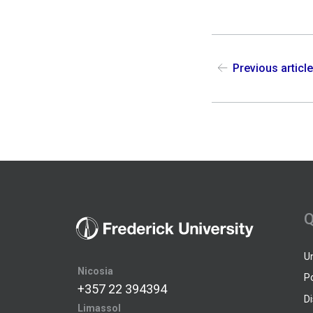
Previous articl
Q
U
Nicosia
P
+357 22 394394
D
Limassol