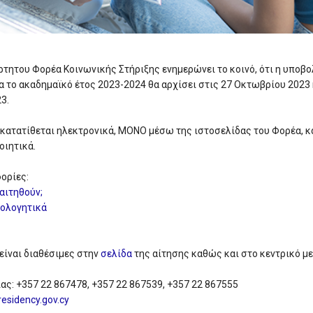
ρτητου Φορέα Κοινωνικής Στήριξης ενημερώνει το κοινό, ότι η υποβο
α το ακαδημαϊκό έτος 2023-2024 θα αρχίσει στις 27 Οκτωβρίου 2023 
3.
α κατατίθεται ηλεκτρονικά, ΜΟΝΟ μέσω της ιστοσελίδας του Φορέα, κ
οιητικά.
ορίες:
 αιτηθούν;
ιολογητικά
είναι διαθέσιμες στην
σελίδα
της αίτησης καθώς και στο κεντρικό μ
ς: +357 22 867478, +357 22 867539, +357 22 867555
esidency.gov.cy