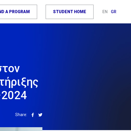
IND A PROGRAM
STUDENT HOME
EN
GR
στον
τήριξης
–2024
Share: