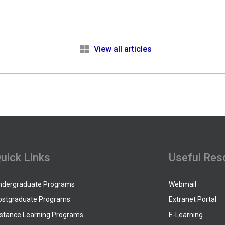
e
View all articles
uick Links
Useful Res
ndergraduate Programs
Webmail
ostgraduate Programs
Extranet Portal
istance Learning Programs
E-Learning