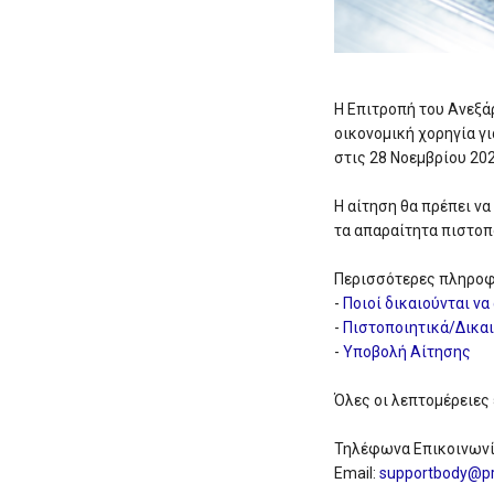
Η Επιτροπή του Ανεξά
οικονομική χορηγία γι
στις 28 Νοεμβρίου 202
Η αίτηση θα πρέπει ν
τα απαραίτητα πιστοπ
Περισσότερες πληροφ
-
Ποιοί δικαιούνται να
-
Πιστοποιητικά/Δικα
-
Υποβολή Αίτησης
Όλες οι λεπτομέρειες 
Τηλέφωνα Επικοινωνία
Email:
supportbody@pr